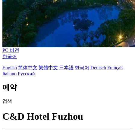
PC 버전
한국어
English
简体中文
繁體中文
日本語
한국어
Deutsch
Français
Italiano
Русский
예약
검색
C&D Hotel Fuzhou