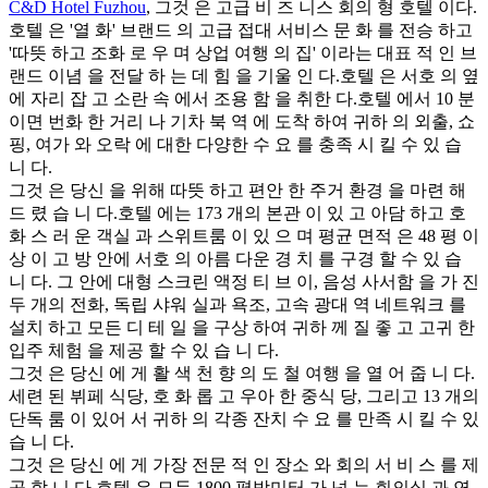
C&D Hotel Fuzhou
, 그것 은 고급 비 즈 니스 회의 형 호텔 이다.
호텔 은 '열 화' 브랜드 의 고급 접대 서비스 문 화 를 전승 하고
'따뜻 하고 조화 로 우 며 상업 여행 의 집' 이라는 대표 적 인 브
랜드 이념 을 전달 하 는 데 힘 을 기울 인 다.호텔 은 서호 의 옆
에 자리 잡 고 소란 속 에서 조용 함 을 취한 다.호텔 에서 10 분
이면 번화 한 거리 나 기차 북 역 에 도착 하여 귀하 의 외출, 쇼
핑, 여가 와 오락 에 대한 다양한 수 요 를 충족 시 킬 수 있 습
니 다.
그것 은 당신 을 위해 따뜻 하고 편안 한 주거 환경 을 마련 해
드 렸 습 니 다.호텔 에는 173 개의 본관 이 있 고 아담 하고 호
화 스 러 운 객실 과 스위트룸 이 있 으 며 평균 면적 은 48 평 이
상 이 고 방 안에 서호 의 아름 다운 경 치 를 구경 할 수 있 습
니 다. 그 안에 대형 스크린 액정 티 브 이, 음성 사서함 을 가 진
두 개의 전화, 독립 샤워 실과 욕조, 고속 광대 역 네트워크 를
설치 하고 모든 디 테 일 을 구상 하여 귀하 께 질 좋 고 고귀 한
입주 체험 을 제공 할 수 있 습 니 다.
그것 은 당신 에 게 활 색 천 향 의 도 철 여행 을 열 어 줍 니 다.
세련 된 뷔페 식당, 호 화 롭 고 우아 한 중식 당, 그리고 13 개의
단독 룸 이 있어 서 귀하 의 각종 잔치 수 요 를 만족 시 킬 수 있
습 니 다.
그것 은 당신 에 게 가장 전문 적 인 장소 와 회의 서 비 스 를 제
공 합 니 다.호텔 은 모두 1800 평방미터 가 넘 는 회의실 과 연